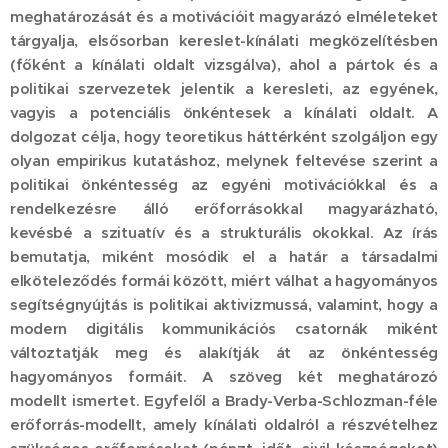
meghatározását és a motivációit magyarázó elméleteket
tárgyalja, elsősorban kereslet-kínálati megközelítésben
(főként a kínálati oldalt vizsgálva), ahol a pártok és a
politikai szervezetek jelentik a keresleti, az egyének,
vagyis a potenciális önkéntesek a kínálati oldalt. A
dolgozat célja, hogy teoretikus háttérként szolgáljon egy
olyan empirikus kutatáshoz, melynek feltevése szerint a
politikai önkéntesség az egyéni motivációkkal és a
rendelkezésre álló erőforrásokkal magyarázható,
kevésbé a szituatív és a strukturális okokkal. Az írás
bemutatja, miként mosódik el a határ a társadalmi
elköteleződés formái között, miért válhat a hagyományos
segítségnyújtás is politikai aktivizmussá, valamint, hogy a
modern digitális kommunikációs csatornák miként
változtatják meg és alakítják át az önkéntesség
hagyományos formáit. A szöveg két meghatározó
modellt ismertet. Egyfelől a Brady-Verba-Schlozman-féle
erőforrás-modellt, amely kínálati oldalról a részvételhez