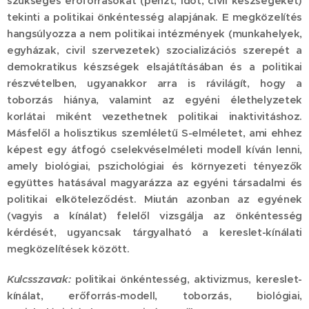
szükséges erőforrásokat (pénzt, időt, civil készségeket)
tekinti a politikai önkéntesség alapjának. E megközelítés
hangsúlyozza a nem politikai intézmények (munkahelyek,
egyházak, civil szervezetek) szocializációs szerepét a
demokratikus készségek elsajátításában és a politikai
részvételben, ugyanakkor arra is rávilágít, hogy a
toborzás hiánya, valamint az egyéni élethelyzetek
korlátai miként vezethetnek politikai inaktivitáshoz.
Másfelől a holisztikus szemléletű S-elméletet, ami ehhez
képest egy átfogó cselekvéselméleti modell kíván lenni,
amely biológiai, pszichológiai és környezeti tényezők
együttes hatásával magyarázza az egyéni társadalmi és
politikai elköteleződést. Miután azonban az egyének
(vagyis a kínálat) felelől vizsgálja az önkéntesség
kérdését, ugyancsak tárgyalható a kereslet-kínálati
megközelítések között.
Kulcsszavak:
politikai önkéntesség, aktivizmus, kereslet-
kínálat, erőforrás-modell, toborzás, biológiai,