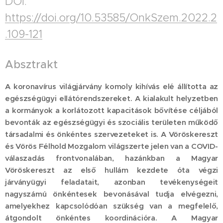
DOI:
https://doi.org/10.53585/OnkSzem.2022.2
.109-121
Absztrakt
A koronavírus világjárvány komoly kihívás elé állította az
egészségügyi ellátórendszereket. A kialakult helyzetben
a kormányok a korlátozott kapacitások bővítése céljából
bevonták az egészségügyi és szociális területen működő
társadalmi és önkéntes szervezeteket is. A Vöröskereszt
és Vörös Félhold Mozgalom világszerte jelen van a COVID-
válaszadás frontvonalában, hazánkban a Magyar
Vöröskereszt az első hullám kezdete óta végzi
járványügyi feladatait, azonban tevékenységeit
nagyszámú önkéntesek bevonásával tudja elvégezni,
amelyekhez kapcsolódóan szükség van a megfelelő,
átgondolt önkéntes koordinációra. A Magyar