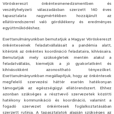
Vöröskereszt önkéntesmenedzsmentben és
veszélyhelyzeti válaszadásban szerzett 140 éves
tapasztalata nagymértékben hozzájárult az
ellátórendszerrel való gördülékeny és eredményes
együttműködéshez
.
Esettanulmányunkban bemutatjuk a Magyar Vöröskereszt
önkénteseinek feladatvállalásait a pandémia alatt,
kitérünk az önkéntes koordináció feladataira, kihívásaira.
Bemutatjuk mely szükségletek mentén alakul a
feladatvállalás, kiemeljük a jó gyakorlatként és
kihívásokként azonosítható tényezőket.
Esettanulmányunkban megállapítjuk, hogy az önkéntesek
megfelelő szervezési háttér esetén hatékonyan
támogatják az egészségügyi ellátórendszert. Ehhez
azonban szükséges a résztvevő szervezetek közötti
hatékony kommunikáció és koordináció, valamint a
fogadó szervezet önkéntesek foglalkoztatásában
szerzett rutinja. A tapasztalatok alapján szükséges az