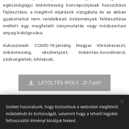
egészségügyi önkéntesség koncepciójának hosszútávú
fejlesztése, a meglévő eljárások vizsgálata és az abban
gyakorlattal nem rendelkező intézmények felkészítése
mellett egy megfelelő iránymutatás vagy módszertani
anyag kidolgozása.
Kulcsszavak:
COVID-19-járvány, Magyar Vöröskereszt,
önkéntesség, vészhelyzet, önkéntes-koordináció,
szükségletek, kihívások,
LETÖLTÉS IPOLY...21-7.pdf
Sütiket használunk, hogy biztosítsuk a weboldal megfelelő
Kiadó:
működését és biztonságát, valamint hogy a lehető legjobb
Alapítvány a Magyar Önkéntesség Fejlesztéséért
felhasználói élményt kínáljuk Neked.
(1024. Budapest, Buday L. u.5/b)
Kmetty Zoltán (kurátor) Bartal Anna Mária (főszerkesztő)