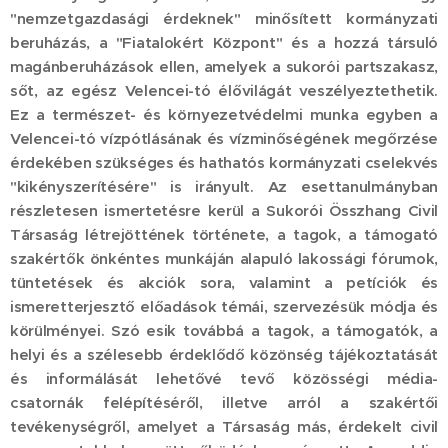
"nemzetgazdasági érdeknek" minősített kormányzati
beruházás, a "Fiatalokért Központ" és a hozzá társuló
magánberuházások ellen, amelyek a sukorói partszakasz,
sőt, az egész Velencei-tó élővilágát veszélyeztethetik.
Ez a természet- és környezetvédelmi munka egyben a
Velencei-tó vízpótlásának és vízminőségének megőrzése
érdekében szükséges és hathatós kormányzati cselekvés
"kikényszerítésére" is irányult. Az esettanulmányban
részletesen ismertetésre kerül a Sukorói Összhang Civil
Társaság létrejöttének története, a tagok, a támogató
szakértők önkéntes munkáján alapuló lakossági fórumok,
tüntetések és akciók sora, valamint a petíciók és
ismeretterjesztő előadások témái, szervezésük módja és
körülményei. Szó esik továbbá a tagok, a támogatók, a
helyi és a szélesebb érdeklődő közönség tájékoztatását
és informálását lehetővé tevő közösségi média-
csatornák felépítéséről, illetve arról a szakértői
tevékenységről, amelyet a Társaság más, érdekelt civil