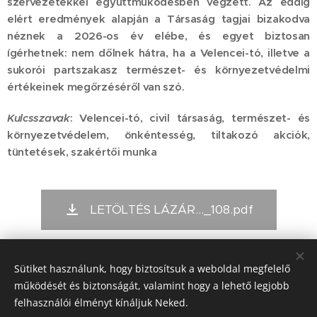
szervezetekkel együttműködésben végzett. Az eddig
elért eredmények alapján a Társaság tagjai bizakodva
néznek a 2026-os év elébe, és egyet biztosan
ígérhetnek: nem dőlnek hátra, ha a Velencei-tó, illetve a
sukorói partszakasz természet- és környezetvédelmi
értékeinek megőrzéséről van szó.
Kulcsszavak
: Velencei-tó, civil társaság, természet- és
környezetvédelem, önkéntesség, tiltakozó akciók,
tüntetések, szakértői munka
LETÖLTÉS LÁZÁR..._108.pdf
Sütiket használunk, hogy biztosítsuk a weboldal megfelelő
Kiadó:
működését és biztonságát, valamint hogy a lehető legjobb
Alapítvány a Magyar Önkéntesség Fejlesztéséért
felhasználói élményt kínáljuk Neked.
(1024. Budapest, Buday L. u.5/b)