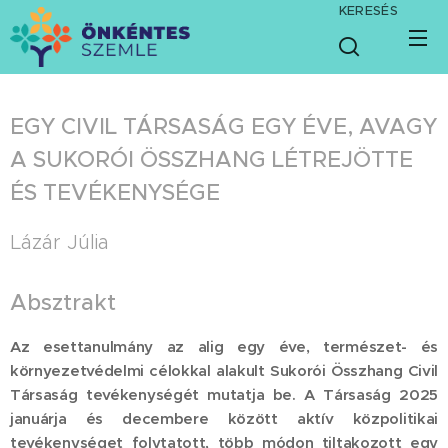
KERESÉS
EGY CIVIL TÁRSASÁG EGY ÉVE, AVAGY
A SUKORÓI ÖSSZHANG LÉTREJÖTTE
ÉS TEVÉKENYSÉGE
Lázár Júlia
Absztrakt
Az esettanulmány az alig egy éve, természet- és
környezetvédelmi célokkal alakult Sukorói Összhang Civil
Társaság tevékenységét mutatja be. A Társaság 2025
januárja és decembere között aktív közpolitikai
tevékenységet folytatott, több módon tiltakozott egy