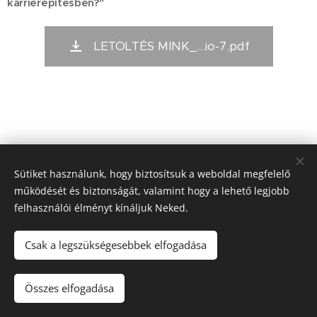
karrierépítésben?"
LETÖLTÉS MINK_...io-7.pdf
Sütiket használunk, hogy biztosítsuk a weboldal megfelelő
Kiadó:
működését és biztonságát, valamint hogy a lehető legjobb
Alapítvány a Magyar Önkéntesség Fejlesztéséért
felhasználói élményt kínáljuk Neked.
(1024. Budapest, Buday L. u.5/b)
Kmetty Zoltán (kurátor) Bartal Anna Mária (főszerkesztő)
Csak a legszükségesebbek elfogadása
ISSN 2786 - 0620
Sütik
Nyelvek
Összes elfogadása
Magyar
English