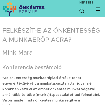
KERESÉS
FELKÉSZÍT-E AZ ÖNKÉNTESSÉG
A MUNKAERŐPIACRA?
Mink Mara
Konferencia beszámoló
"Az önkéntesség munkaerőpiaci értéke tehát
egyenértékűvé vált a munkatapasztalattal, így minél
korábban kezd el az ember önkéntes munkát végezni,
annál több és több (munka)tapasztalatot tud fel
mutatni.
Vajon minden fajta önkéntes munka segít-e a