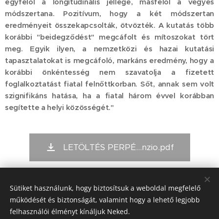
egyfelől a longitudinális jellege, másfelől a vegyes
módszertana. Pozitívum, hogy a két módszertan
eredményeit összekapcsolták, ötvözték. A kutatás több
korábbi "beidegződést" megcáfolt és mítoszokat tört
meg. Egyik ilyen, a nemzetközi és hazai kutatási
tapasztalatokat is megcáfoló, markáns eredmény, hogy a
korábbi önkéntesség nem szavatolja a fizetett
foglalkoztatást fiatal felnőttkorban. Sőt, annak sem volt
szignifikáns hatása, ha a fiatal három évvel korábban
segítette a helyi közösségét."
LETÖLTÉS PERPÉ...nzio.pdf
Sütiket használunk, hogy biztosítsuk a weboldal megfelelő
Kiadó:
működését és biztonságát, valamint hogy a lehető legjobb
Alapítvány a Magyar Önkéntesség Fejlesztéséért
felhasználói élményt kínáljuk Neked.
(1024. Budapest, Buday L. u.5/b)