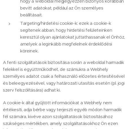
hogy a weboldal megjegyezzen bizonyos korábban
bevitt adatokat, például az Ön személyes
beállításait.
Targeting/hirdetési cookie-k: ezek a cookie-k
segítenek abban, hogy hirdetési felületeinken
keresztül olyan ajánlatokat juttathassanak el Önhöz,
amelyek a leginkább megfelelnek érdeklődési
köreinek.
A fenti szolgáltatások biztosítása során a weboldal harmadik
felekkel is együttműködhet, de számukra a Webhely
személyes adatot csak a felhasználó előzetes értesítésével
és beleegyezésével, vagy határozati utasítás esetén (pl. jogi
szerv felszólítására) adhat ki.
A cookie-k által gyűjtött információkat a Webhely nem
értékesíti, adja bérbe vagy terjeszti egyéb módon harmadik
fél számára, kivéve azon szolgáltatások biztosításához
szükséges mértékben, amely szolgáltatásokhoz Ön ezen