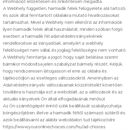
információt előzetesen és önkéntesen megadta.
A Webhely független, harmadik felek felügyelete alá tartozó,
és azok által fenntartott oldalakra mutató hivatkozásokat
tartalmazhat. Mivel a Webhely nem ellenőrzi az információk
ilyen harmadik felek általi használatát, minden szóban forgó
esetben a harmadik fél adatvédelmi irányelvének
rendelkezései az irányadóak, amelyért a webhely
felelősséget nem vállal, és jogilag felelősségre nem vonható.
A Webhely fenntartja a jogot, hogy saját belátása szerint
bármikor módosítsa jelen szabályzat bármely részét. Kérjük,
hogy rendszeresen látogasson el erre az oldalra és
tájékozódjon az esetleges változásokról. Amennyiben az
Adatvédelmi irányelv változásainak közzétételét követően
továbbra is használja ezt a weboldalt, az a változások és az
aktuális irányelvek Ön általi elfogadásának minősül.
Az Ön számítógépét érintő sütik beállítását szabályozhatja
böngészőjében, illetve a harmadik féltől származó sütikről és
azok beállításairól az alábbi weboldalon tud tájékozódni:
https://www.youronlinechoices.com/hu/ad-choices