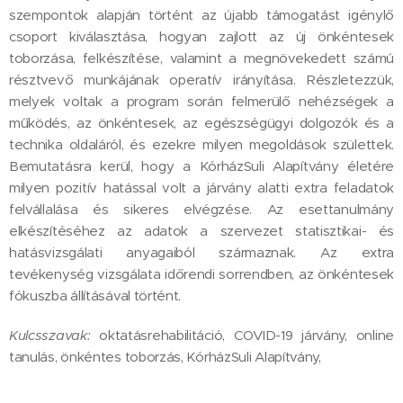
szempontok alapján történt az újabb támogatást igénylő
csoport kiválasztása, hogyan zajlott az új önkéntesek
toborzása, felkészítése, valamint a megnövekedett számú
résztvevő munkájának operatív irányítása. Részletezzük,
melyek voltak a program során felmerülő nehézségek a
működés, az önkéntesek, az egészségügyi dolgozók és a
technika oldaláról, és ezekre milyen megoldások születtek.
Bemutatásra kerül, hogy a KórházSuli Alapítvány életére
milyen pozitív hatással volt a járvány alatti extra feladatok
felvállalása és sikeres elvégzése. Az esettanulmány
elkészítéséhez az adatok a szervezet statisztikai- és
hatásvizsgálati anyagaiból származnak. Az extra
tevékenység vizsgálata időrendi sorrendben, az önkéntesek
fókuszba állításával történt.
Kulcsszavak:
oktatásrehabilitáció, COVID-19 járvány, online
tanulás, önkéntes toborzás, KórházSuli Alapítvány,