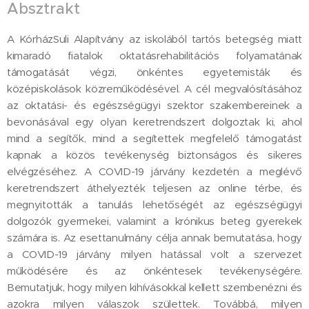
Absztrakt
A KórházSuli Alapítvány az iskolából tartós betegség miatt
kimaradó fiatalok oktatásrehabilitációs folyamatának
támogatását végzi, önkéntes egyetemisták és
középiskolások közreműködésével. A cél megvalósításához
az oktatási- és egészségügyi szektor szakembereinek a
bevonásával egy olyan keretrendszert dolgoztak ki, ahol
mind a segítők, mind a segítettek megfelelő támogatást
kapnak a közös tevékenység biztonságos és sikeres
elvégzéséhez. A COVID-19 járvány kezdetén a meglévő
keretrendszert áthelyezték teljesen az online térbe, és
megnyitották a tanulás lehetőségét az egészségügyi
dolgozók gyermekei, valamint a krónikus beteg gyerekek
számára is. Az esettanulmány célja annak bemutatása, hogy
a COVID-19 járvány milyen hatással volt a szervezet
működésére és az önkéntesek tevékenységére.
Bemutatjuk, hogy milyen kihívásokkal kellett szembenézni és
azokra milyen válaszok születtek. Továbbá, milyen