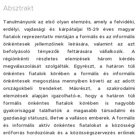
Absztrakt
Tanulmányunk az első olyan elemzés, amely a felvidéki,
erdélyi, vajdasági és kárpátaljai 15-29 éves magyar
fiatalok reprezentatív mintáján a formális és az informális
önkéntesek jellemzőinek leírására, valamint az azt
befolyásoló tényezők feltárására vállalkozik. A
régiónkénti részletes elemzések három kérdés
megválaszolását szolgálták. Egyrészt, a határon túli
önkéntes fiatalok körében a formális és informális
önkéntesek megoszlása mennyiben követi az az adott
országokbeli trendeket. Másrészt, a szakirodalmi
elemzések alapján igazolható-e, hogy a határon túli
formális önkéntes fiatalok körében is nagyobb
gyakorisággal találhatók a magasabb társadalmi és
gazdasági státuszú, illetve a vallásos emberek. A formális
és informális aktív önkéntes fiatalokat a közösségi
erőforrás hordozóinak és a közösségszervezés erőinek