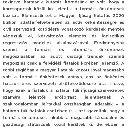
tekintve, harmadik kutatási kérdésünk az volt, hogy a
korcsoportok közül kik jelentik a formális önkéntesek
bázisát. Elemzésünket a Magyar Ifjúság Kutatás 2020
külhoni adatfelfelvételében az aktív önkéntességre és
civil szervezeti kötődésre vonatkozó kérdések mentén
végeztük el, kétváltozós elemzés és logisztikus
regressziós modellek alkalmazásával. Eredményeink
szerint a formális és informális önkéntesek
megoszlásában az adott országi trendek szerinti
megoszlás csak a felvidéki fiatalok körében jellemző. A
többi régióban a magyar fiatalok között jóval magasabb
volt a formális önkéntesek aránya, ami az önkéntes
fiatalok erős szervezeti elköteleződésére utal, illetve,
hogy ezek a fiatalok a határon túli ifjúsági szervezetek
számára jelentős erőforrást jelenthetnek. A
szakirodalomban leírtakkal összhangban adataink – a
határon túli fiatalok esetében is – azt igazolták, hogy a
formális önkéntesek inkább a magasabb társadalmi és
gazdasági státuszúak közül kerültek ki, de ebben a