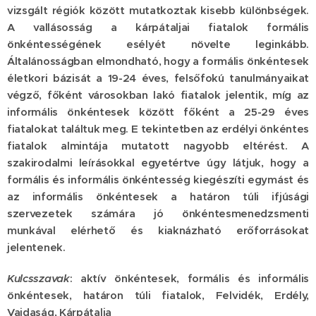
vizsgált régiók között mutatkoztak kisebb különbségek.
A vallásosság a kárpátaljai fiatalok formális
önkéntességének esélyét növelte leginkább.
Általánosságban elmondható, hogy a formális önkéntesek
életkori bázisát a 19-24 éves, felsőfokú tanulmányaikat
végző, főként városokban lakó fiatalok jelentik, míg az
informális önkéntesek között főként a 25-29 éves
fiatalokat találtuk meg. E tekintetben az erdélyi önkéntes
fiatalok almintája mutatott nagyobb eltérést. A
szakirodalmi leírásokkal egyetértve úgy látjuk, hogy a
formális és informális önkéntesség kiegészíti egymást és
az informális önkéntesek a határon túli ifjúsági
szervezetek számára jó önkéntesmenedzsmenti
munkával elérhető és kiaknázható erőforrásokat
jelentenek.
Kulcsszavak
: aktív önkéntesek, formális és informális
önkéntesek, határon túli fiatalok, Felvidék, Erdély,
Vajdaság, Kárpátalja